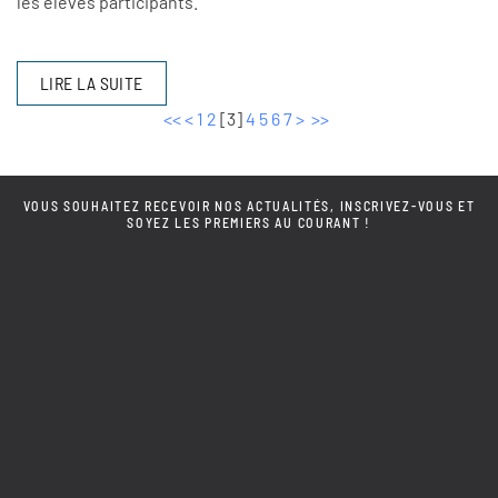
les élèves participants.
LIRE LA SUITE
<<
<
1
2
[
3
]
4
5
6
7
>
>>
VOUS SOUHAITEZ RECEVOIR NOS ACTUALITÉS, INSCRIVEZ-VOUS ET
SOYEZ LES PREMIERS AU COURANT !