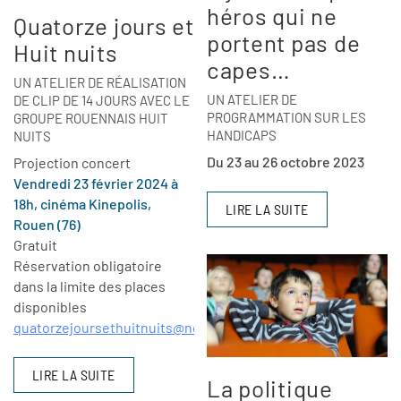
héros qui ne
Quatorze jours et
portent pas de
Huit nuits
capes…
UN ATELIER DE RÉALISATION
UN ATELIER DE
DE CLIP DE 14 JOURS AVEC LE
PROGRAMMATION SUR LES
GROUPE ROUENNAIS HUIT
HANDICAPS
NUITS
Du 23 au 26 octobre 2023
Projection concert
Vendredi 23 février 2024 à
18h, cinéma Kinepolis,
LIRE LA SUITE
Rouen (76)
Gratuit
Réservation obligatoire
dans la limite des places
disponibles
quatorzejoursethuitnuits@normandieimages.fr
LIRE LA SUITE
La politique