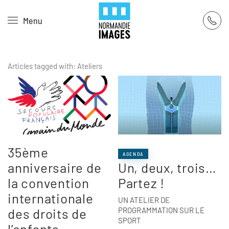
Panneau de gestion des cookies
Menu
Skip to main content
Articles tagged with: Ateliers
35ème
AGENDA
anniversaire de
Un, deux, trois…
la convention
Partez !
internationale
UN ATELIER DE
des droits de
PROGRAMMATION SUR LE
SPORT
l’enfants