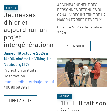
ACCOMPAGNEMENT DES
AGENDA
PERSONNES DÉTENUES DU
Jeunesses
CANAL VIDÉO INTERNE DE LA
MAISON D’ARRÊT D’ÉVREUX
d’hier et
Octobre 2023 - Décembre
aujourd’hui, un
2024
projet
intergénérationnel
LIRE LA SUITE
Samedi 19 octobre 2024 à
14h00, cinéma Le Viking, Le
Neubourg (27)
Projection gratuite.
Réservation :
jeunessedhieretdaujourdhui@normandieimages.fr
/ 06 80 59 89 21
AGENDA
LIRE LA SUITE
L’IDEFHI fait son
cinéma