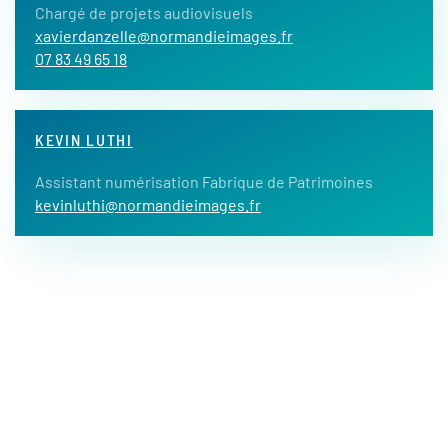
Chargé de projets audiovisuels
xavierdanzelle@normandieimages.fr
07 83 49 65 18
KEVIN LUTHI
Assistant numérisation Fabrique de Patrimoines
kevinluthi@normandieimages.fr