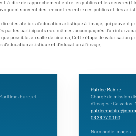
est-à-dire de rapprochement entre les publics et les oeuvres (fil
 provoquent souvent des rencontres entre ces publics et des artist
à-dire des ateliers d’éducation artistique à l’image, qui peuvent
sés par les participants eux-mêmes, accompagnés d’un intervenan
 que possible, en salle de cinéma. Cette étape de valorisation pr
fs d’éducation artistique et d’éducation à l’image.
Patrice Mabire
aritime, Eure) et
Chargé de mission di
d'Images : Calvados,
patricemabire@norm
06 26 77 00 90
Normandie Images