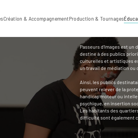
es
Création & Accompagnement
Production & Tournages
Éduca
Passeurs d’Images est un di
destine à des publics priori
culturelles et artistiques 
un travail de médiation ou 
Ainsi, les publics destinat
peuvent relever de la prote
handicap moteur ou intellec
psychique, en insertion soci
Les habitants des quartier
difficulté sont également c