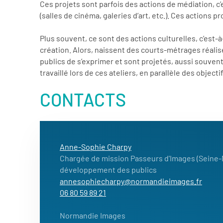
Ces projets sont parfois des actions de médiation, c’
(salles de cinéma, galeries d’art, etc.). Ces actions
Plus souvent, ce sont des actions culturelles, c’est-
création. Alors, naissent des courts-métrages réali
publics de s’exprimer et sont projetés, aussi souvent
travaillé lors de ces ateliers, en parallèle des objecti
CONTACTS
Anne-Sophie Charpy
Chargée de mission Passeurs d'Images (Seine-M
développement des publics
annesophiecharpy@normandieimages.fr
06 80 59 89 21
Normandie Images