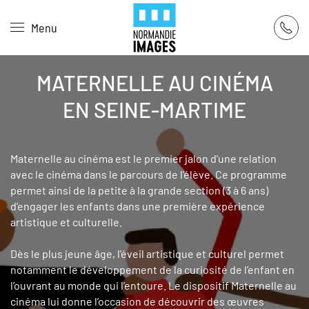
Panneau de gestion des cookies
Menu
Skip to main content
MATERNELLE AU CINÉMA
EN SEINE-MARTIME
Maternelle au cinéma est le premier jalon d'une relation
avec le cinéma dans le parcours de l'élève. Ce programme
permet ainsi de la petite à la grande section (3 à 6 ans)
d’engager les enfants dans une première expérience
artistique et culturelle.
Dès le plus jeune âge, l'éveil artistique et culturel permet
notamment le développement de la curiosité de l’enfant en
l’ouvrant au monde qui l’entoure. Le dispositif Maternelle au
cinéma lui donne l’occasion de découvrir des œuvres