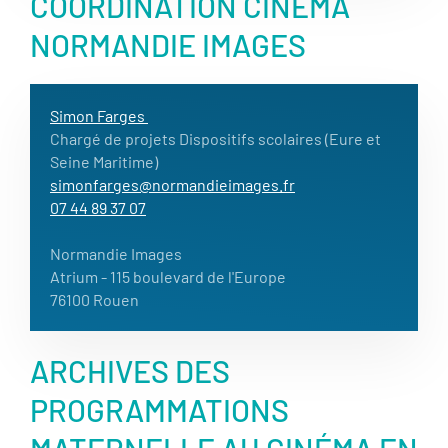
COORDINATION CINÉMA
NORMANDIE IMAGES
Simon Farges
Chargé de projets Dispositifs scolaires (Eure et
Seine Maritime)
simonfarges@normandieimages.fr
07 44 89 37 07
Normandie Images
Atrium - 115 boulevard de l'Europe
76100 Rouen
ARCHIVES DES
PROGRAMMATIONS