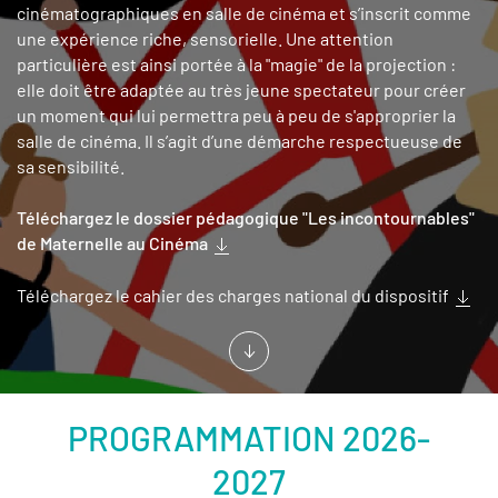
cinématographiques en salle de cinéma et s’inscrit comme
une expérience riche, sensorielle. Une attention
particulière est ainsi portée à la "magie" de la projection :
elle doit être adaptée au très jeune spectateur pour créer
un moment qui lui permettra peu à peu de s'approprier la
salle de cinéma. Il s’agit d’une démarche respectueuse de
sa sensibilité.
Téléchargez le dossier pédagogique "Les incontournables"
de Maternelle au Cinéma
Téléchargez le cahier des charges national du dispositif
PROGRAMMATION 2026-
2027