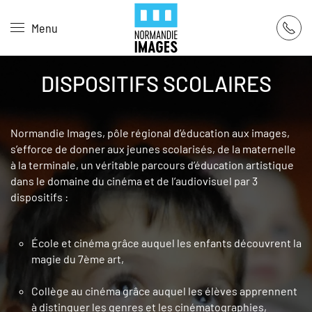
Panneau de gestion des cookies
Menu
Skip to main content
DISPOSITIFS SCOLAIRES
Normandie Images, pôle régional d’éducation aux images,
s’efforce de donner aux jeunes scolarisés, de la maternelle
à la terminale, un véritable parcours d’éducation artistique
dans le domaine du cinéma et de l’audiovisuel par 3
dispositifs :
École et cinéma grâce auquel les enfants découvrent la
magie du 7ème art,
Collège au cinéma grâce auquel les élèves apprennent
à distinguer les genres et les cinématographies,