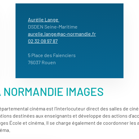
Aurélie Lange
DSDEN Seine-Maritime
aurelie.lange@ac-normandie.fr
02 32 08 97 87
5 Place des Faienciers
76037 Rouen
A NORMANDIE IMAGES
artemental cinéma est l’interlocuteur direct des salles de ciném
ations destinées aux enseignants et développe des actions d’acc
rges École et cinéma. Il se charge également de coordonner les
néma.