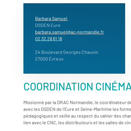
Barbara Samuel
DSDEN Eure
barbara.samuel@ac-normandie.fr
02 32 28 61 18
24 Boulevard Georges Chauvin
27000 Évreux
COORDINATION CINÉM
Missionné par la DRAC Normandie, le coordinateur dép
avec les DSDEN de l'Eure et Seine-Maritime les form
pédagogiques et veille au respect du cahier des cha
lien avec le CNC, les distributeurs et les salles de ci