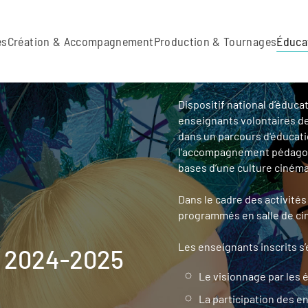
es
Création & Accompagnement
Production & Tournages
Éduca
Dispositif national d’éduca
enseignants volontaires des
dans un parcours d'éducatio
l’accompagnement pédagogi
bases d’une culture cinémat
Dans le cadre des activités
programmés en salle de cin
Les enseignants inscrits s
 2024-2025
Le visionnage par les
La participation des 