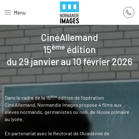
Panneau de gestion des cookies
Menu
Skip to main content
CinéAllemand
ème
15
édition
du 29 janvier au 10 février 2026
ème
Dans le cadre de la 15
édition de l’opération
CinéAllemand, Normandie Images propose 4 films aux
élèves normands, germanistes ou non, de l’école primaire
au lycée.
En partenariat avec le Rectorat de l'Académie de