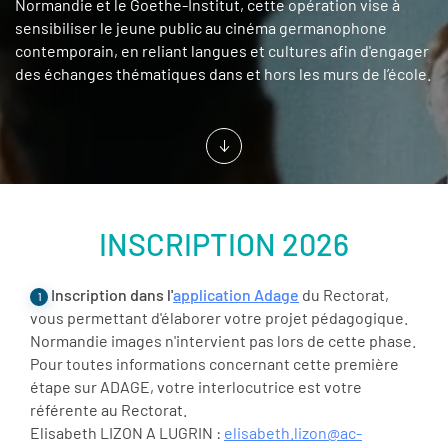
Normandie et le Goethe-Institut, cette opération vise à
sensibiliser le jeune public au cinéma germanophone
contemporain, en reliant langues et cultures afin d'engager
des échanges thématiques dans et hors les murs de l’école.
INSCRIPTION 2026
Inscription dans l'
application Adage
du Rectorat,
1
vous permettant d'élaborer votre projet pédagogique.
Normandie images n'intervient pas lors de cette phase.
Pour toutes informations concernant cette première
étape sur ADAGE, votre interlocutrice est votre
référente au Rectorat.
Elisabeth LIZON A LUGRIN :
elisabeth.lizon@ac-