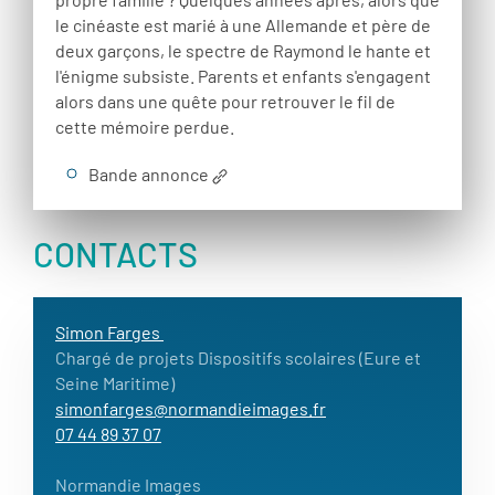
le cinéaste est marié à une Allemande et père de
deux garçons, le spectre de Raymond le hante et
l'énigme subsiste. Parents et enfants s'engagent
alors dans une quête pour retrouver le fil de
cette mémoire perdue.
Bande annonce
CONTACTS
Simon Farges
Chargé de projets Dispositifs scolaires (Eure et
Seine Maritime)
simonfarges@normandieimages.fr
07 44 89 37 07
Normandie Images