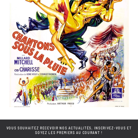
er
ème
Voir la fiche film
VOUS SOUHAITEZ RECEVOIR NOS ACTUALITÉS, INSCRIVEZ-VOUS ET
SOYEZ LES PREMIERS AU COURANT !