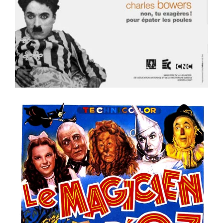
Voir la fiche film
er
ème