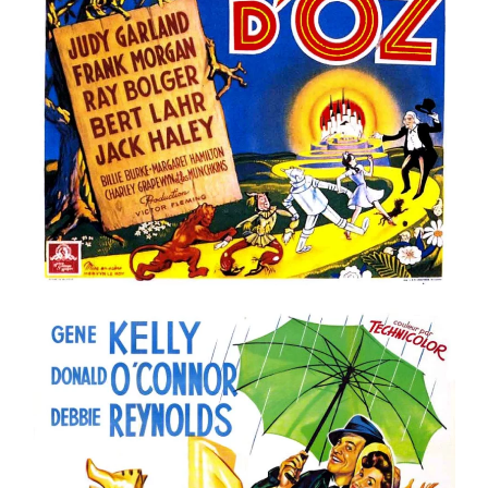
Voir la fiche film
ème
ème
ème