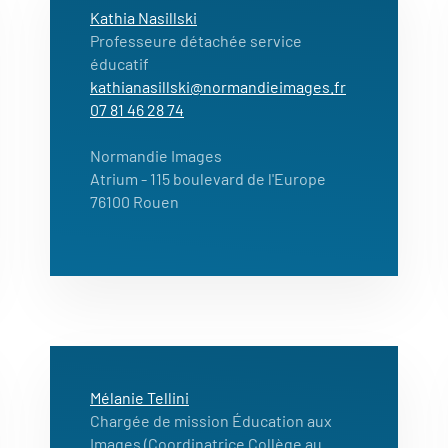
Kathia Nasillski
Professeure détachée service
éducatif
kathianasillski@normandieimages.fr
07 81 46 28 74
Normandie Images
Atrium
- 115 boulevard de l'Europe
76100 Rouen
Mélanie Tellini
Chargée de mission Éducation aux
Images (Coordinatrice Collège au