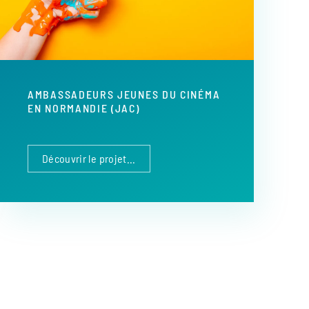
AMBASSADEURS JEUNES DU CINÉMA
EN NORMANDIE (JAC)
Découvrir le projet...