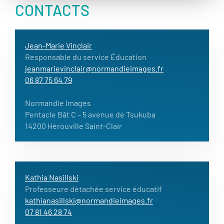
CONTACTS
Jean-Marie Vinclair
Responsable du service Éducation
jeanmarievinclair@normandieimages.fr
06 87 75 64 79
Normandie Images
Pentacle Bât C – 5 avenue de Tsukuba
14200 Hérouville Saint-Clair
Kathia Nasillski
Professeure détachée service éducatif
kathianasillski@normandieimages.fr
07 81 46 28 74