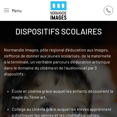
Panneau de gestion des cookies
Menu
Skip to main content
DISPOSITIFS SCOLAIRES
Normandie Images, pôle régional d’éducation aux images,
s’efforce de donner aux jeunes scolarisés, de la maternelle
à la terminale, un véritable parcours d’éducation artistique
dans le domaine du cinéma et de l’audiovisuel par 3
dispositifs :
École et cinéma grâce auquel les enfants découvrent la
magie du 7ème art,
Collège au cinéma grâce auquel les élèves apprennent
à distinguer les genres et les cinématographies,