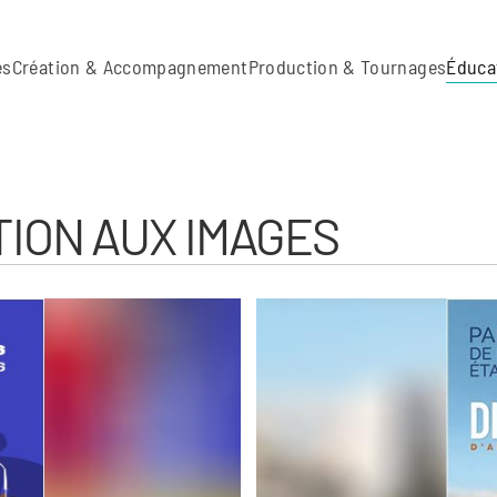
es
Création & Accompagnement
Production & Tournages
Éduca
ION AUX IMAGES