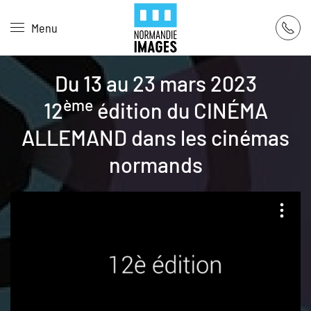
Panneau de gestion des cookies
Menu
Skip to main content
Du 13 au 23 mars 2023
ème
12
édition du CINÉMA
ALLEMAND dans les cinémas
normands