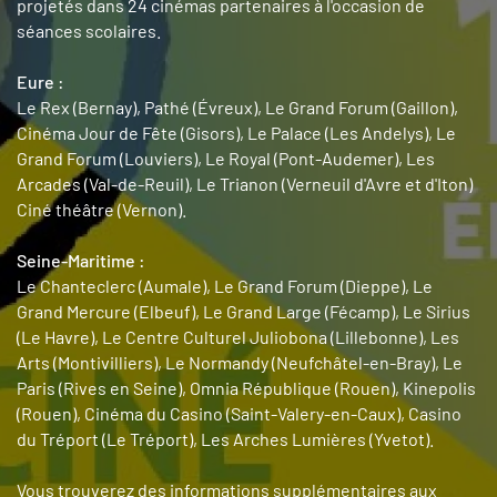
projetés dans 24 cinémas partenaires à l'occasion de
séances scolaires.
Eure :
Le Rex (Bernay), Pathé (Évreux), Le Grand Forum (Gaillon),
Cinéma Jour de Fête (Gisors), Le Palace (Les Andelys), Le
Grand Forum (Louviers), Le Royal (Pont-Audemer), Les
Arcades (Val-de-Reuil), Le Trianon (Verneuil d'Avre et d'Iton)
Ciné théâtre (Vernon).
Seine-Maritime :
Le Chanteclerc (Aumale), Le Grand Forum (Dieppe), Le
Grand Mercure (Elbeuf), Le Grand Large (Fécamp), Le Sirius
(Le Havre), Le Centre Culturel Juliobona (Lillebonne), Les
Arts (Montivilliers), Le Normandy (Neufchâtel-en-Bray), Le
Paris (Rives en Seine), Omnia République (Rouen), Kinepolis
(Rouen), Cinéma du Casino (Saint-Valery-en-Caux), Casino
du Tréport (Le Tréport), Les Arches Lumières (Yvetot).
Vous trouverez des informations supplémentaires aux