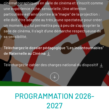
cinématographiques en salle de cinéma et s’inscrit comme
une expérience riche, sensorielle. Une attention
particulière est ainsi portée à la "magie" de la projection :
elle doit être adaptée au très jeune spectateur pour créer
un moment qui lui permettra peu à peu de s'approprier la
salle de cinéma. Il s’agit d’une démarche respectueuse de
sa sensibilité.
Téléchargez le dossier pédagogique "Les incontournables"
de Maternelle au Cinéma
Téléchargez le cahier des charges national du dispositif
PROGRAMMATION 2026-
2027