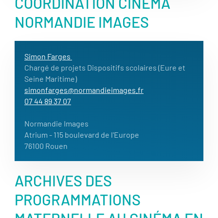
COORDINATION CINÉMA
NORMANDIE IMAGES
Simon Farges
Chargé de projets Dispositifs scolaires (Eure et
Seine Maritime)
simonfarges@normandieimages.fr
07 44 89 37 07
Normandie Images
Atrium - 115 boulevard de l'Europe
76100 Rouen
ARCHIVES DES
PROGRAMMATIONS