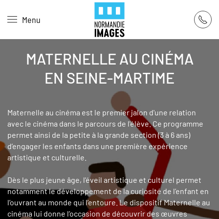
Panneau de gestion des cookies
Menu
Skip to main content
MATERNELLE AU CINÉMA
EN SEINE-MARTIME
Maternelle au cinéma est le premier jalon d'une relation
avec le cinéma dans le parcours de l'élève. Ce programme
permet ainsi de la petite à la grande section (3 à 6 ans)
d’engager les enfants dans une première expérience
artistique et culturelle.
Dès le plus jeune âge, l'éveil artistique et culturel permet
notamment le développement de la curiosité de l’enfant en
l’ouvrant au monde qui l’entoure. Le dispositif Maternelle au
cinéma lui donne l’occasion de découvrir des œuvres