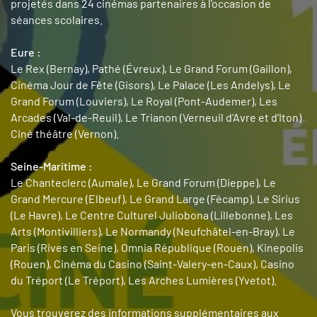
projetés dans 24 cinémas partenaires à l'occasion de
séances scolaires.
Eure :
Le Rex (Bernay), Pathé (Évreux), Le Grand Forum (Gaillon),
Cinéma Jour de Fête (Gisors), Le Palace (Les Andelys), Le
Grand Forum (Louviers), Le Royal (Pont-Audemer), Les
Arcades (Val-de-Reuil), Le Trianon (Verneuil d'Avre et d'Iton)
Ciné théâtre (Vernon).
Seine-Maritime :
Le Chanteclerc (Aumale), Le Grand Forum (Dieppe), Le
Grand Mercure (Elbeuf), Le Grand Large (Fécamp), Le Sirius
(Le Havre), Le Centre Culturel Juliobona (Lillebonne), Les
Arts (Montivilliers), Le Normandy (Neufchâtel-en-Bray), Le
Paris (Rives en Seine), Omnia République (Rouen), Kinepolis
(Rouen), Cinéma du Casino (Saint-Valery-en-Caux), Casino
du Tréport (Le Tréport), Les Arches Lumières (Yvetot).
Vous trouverez des informations supplémentaires aux