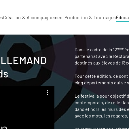
es
Création & Accompagnement
Production & Tournages
Éduca
ème
Dans le cadre de la 12
éd
partenariat avec le Rectora
 ALLEMAND
destinés aux élèves de l’éco
ds
Pour cette édition, ce son
cinq départements qui se so
Le festival a pour objectif
contemporain, de relier la
dans et hors les murs des 
avec les mots, les regards,
Vous trouverez des inform