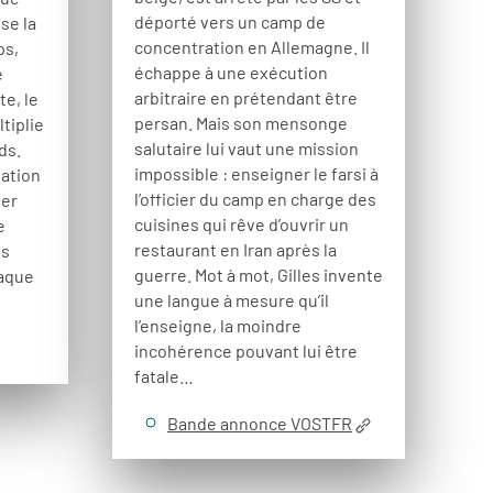
déporté vers un camp de
ise la
concentration en Allemagne. Il
ps,
échappe à une exécution
e
arbitraire en prétendant être
te, le
persan. Mais son mensonge
tiplie
salutaire lui vaut une mission
ds.
impossible : enseigner le farsi à
tation
l’officier du camp en charge des
ver
cuisines qui rêve d’ouvrir un
e
restaurant en Iran après la
es
guerre. Mot à mot, Gilles invente
haque
une langue à mesure qu’il
l’enseigne, la moindre
incohérence pouvant lui être
fatale…
Bande annonce VOSTFR