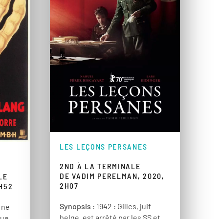
LES LEÇONS PERSANES
2ND À LA TERMINALE
DE VADIM PERELMAN, 2020,
LE
2H07
1H52
Synopsis
: 1942 : Gilles, juif
 ne
belge, est arrêté par les SS et
que