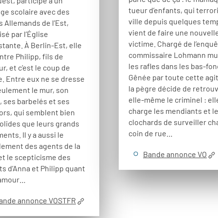
uest, participe à un
tueur d’enfants, qui terror
ge scolaire avec des
ville depuis quelques tem
s Allemands de l’Est,
vient de faire une nouvell
sé par l’Église
victime. Chargé de l’enquê
tante. À Berlin-Est, elle
commissaire Lohmann mul
tre Philipp, fils de
les rafles dans les bas-fon
r, et c’est le coup de
Gênée par toute cette agi
e. Entre eux ne se dresse
la pègre décide de retrou
eulement le mur, son
elle-même le criminel : ell
, ses barbelés et ses
charge les mendiants et l
ors, qui semblent bien
clochards de surveiller c
solides que leurs grands
coin de rue…
ents. Il y a aussi le
lement des agents de la
Bande annonce VO
et le scepticisme des
s d’Anna et Philipp quant
 amour…
ande annonce VOSTFR