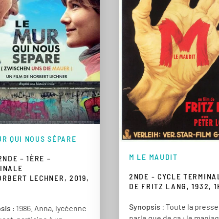
UR QUI NOUS SÉPARE
M LE MAUDIT
2NDE – 1ÈRE –
INALE
2NDE - CYCLE TERMINA
ORBERT LECHNER, 2019,
DE FRITZ LANG, 1932, 
Synopsis
: Toute la presse
sis
: 1986. Anna, lycéenne
parle que de ça : le mania