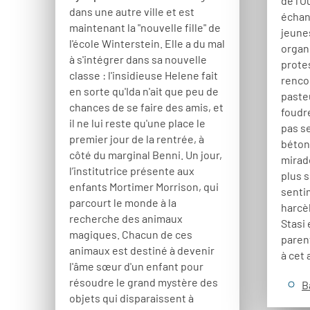
de l’O
dans une autre ville et est
échan
maintenant la "nouvelle fille" de
jeune
l'école Winterstein. Elle a du mal
organi
à s'intégrer dans sa nouvelle
protes
classe : l'insidieuse Helene fait
rencon
en sorte qu'Ida n'ait que peu de
pasteu
chances de se faire des amis, et
foudr
il ne lui reste qu'une place le
pas s
premier jour de la rentrée, à
béton
côté du marginal Benni. Un jour,
mirad
l’institutrice présente aux
plus 
enfants Mortimer Morrison, qui
sentim
parcourt le monde à la
harcè
recherche des animaux
Stasi 
magiques. Chacun de ces
parent
animaux est destiné à devenir
à cet
l'âme sœur d'un enfant pour
résoudre le grand mystère des
B
objets qui disparaissent à