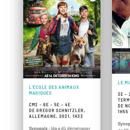
LE M
L'ÉCOLE DES ANIMAUX
MAGIQUES
3E – 
TERM
CM2 – 6E – 5E – 4E
DE N
DE GREGOR SCHNITZLER,
1H55
ALLEMAGNE, 2021, 1H33
Synop
Synopsis
: Ida a dû déménager