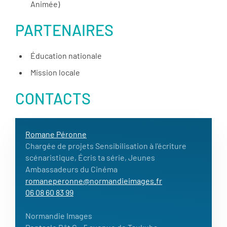
Animée)
PARTENAIRES
Éducation nationale
Mission locale
CONTACTS
Romane Péronne
Chargée de projets Sensibilisation à l'écriture
scénaristique, Écris ta série, Jeunes
Ambassadeurs du Cinéma
romaneperonne@normandieimages.fr
06 08 60 83 99
Normandie Images