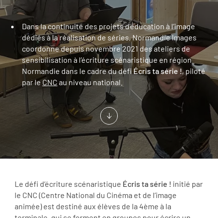
Dans la continuité des projets d’éducation à l’image
dédiés à la réalisation de séries, Normandie Images
coordonne depuis novembre 2021 des ateliers de
sensibilisation à l’écriture scénaristique en région
Normandie dans le cadre du défi
Écris ta série !
, piloté
par le
CNC
au niveau national.
Le défi d’écriture scénaristique
Écris ta série !
initié par
le CNC (Centre National du Cinéma et de l’image
animée) est destiné aux élèves de la 4ème à la
terminale, qui se forment en groupes pour écrire un