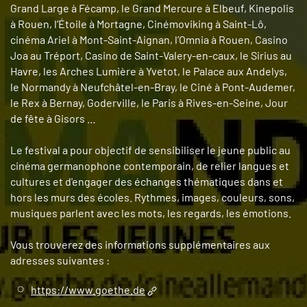
Grand Large à Fécamp, le Grand Mercure à Elbeuf, Kinepolis
à Rouen, l’Étoile à Mortagne, Cinémoviking à Saint-Lô,
cinéma Ariel à Mont-Saint-Aignan, l’Omnia à Rouen, Casino
Joa au Tréport, Casino de Saint-Valery-en-caux, le Sirius au
Havre, les Arches Lumière à Yvetot, le Palace aux Andelys,
le Normandy à Neufchâtel-en-Bray, le Ciné à Pont-Audemer,
le Rex à Bernay, Goderville, le Paris à Rives-en-Seine, Jour
de fête à Gisors …
Le festival a pour objectif de sensibiliser le jeune public au
cinéma germanophone contemporain, de relier langues et
cultures et d'engager des échanges thématiques dans et
hors les murs des écoles. Rythmes, images, couleurs, sons,
musiques parlent avec les mots, les regards, les émotions.
Vous trouverez des informations supplémentaires aux
adresses suivantes :
https://www.goethe.de