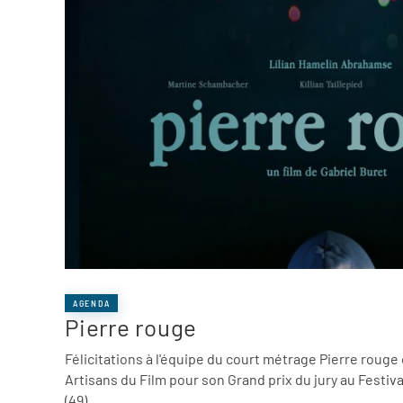
AGENDA
Pierre rouge
Félicitations à l'équipe du court métrage Pierre rouge 
Artisans du Film pour son Grand prix du jury au Festiv
(49)