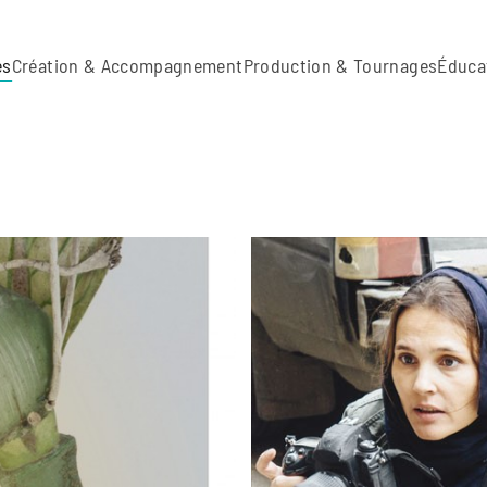
es
Création & Accompagnement
Production & Tournages
Éduca