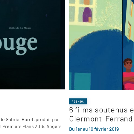
AGENDA
6 films soutenus e
Clermont-Ferrand
de Gabriel Buret, produit par
al Premiers Plans 2019, Angers
Du 1er au 10 février 2019