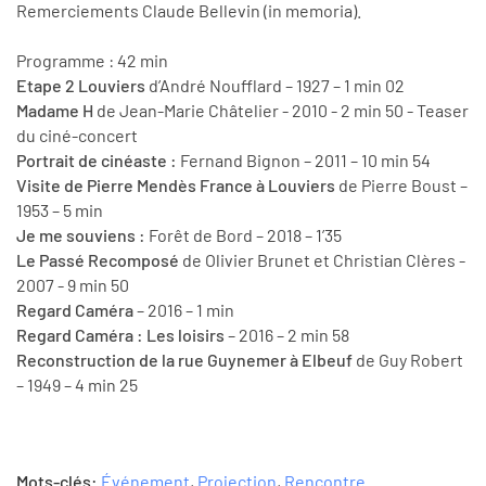
Remerciements Claude Bellevin (in memoria).
Programme : 42 min
Etape 2 Louviers
d’André Noufflard – 1927 – 1 min 02
Madame H
de Jean-Marie Châtelier - 2010 - 2 min 50 - Teaser
du ciné-concert
Portrait de cinéaste :
Fernand Bignon – 2011 – 10 min 54
Visite de Pierre Mendès France à Louviers
de Pierre Boust –
1953 – 5 min
Je me souviens :
Forêt de Bord – 2018 – 1’35
Le Passé Recomposé
de Olivier Brunet et Christian Clères -
2007 - 9 min 50
Regard Caméra
– 2016 – 1 min
Regard Caméra : Les loisirs
– 2016 – 2 min 58
Reconstruction de la rue Guynemer à Elbeuf
de Guy Robert
– 1949 – 4 min 25
Mots-clés:
Événement
,
Projection
,
Rencontre