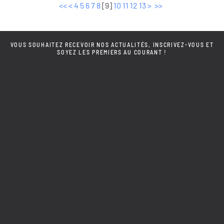
<<
<
4
5
6
7
8
[
9
]
10
11
12
13
>
>>
VOUS SOUHAITEZ RECEVOIR NOS ACTUALITÉS, INSCRIVEZ-VOUS ET
SOYEZ LES PREMIERS AU COURANT !