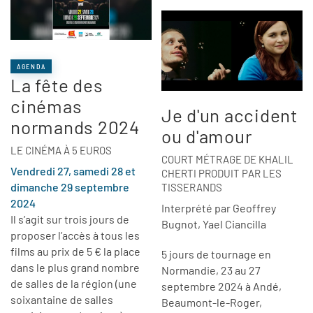
AGENDA
La fête des
cinémas
Je d'un accident
normands 2024
ou d'amour
LE CINÉMA À 5 EUROS
COURT MÉTRAGE DE KHALIL
Vendredi 27, samedi 28 et
CHERTI PRODUIT PAR LES
dimanche 29 septembre
TISSERANDS
2024
Interprété par Geoffrey
Il s’agit sur trois jours de
Bugnot, Yael Ciancilla
proposer l’accès à tous les
films au prix de 5 € la place
5 jours de tournage en
dans le plus grand nombre
Normandie, 23 au 27
de salles de la région (une
septembre 2024 à Andé,
soixantaine de salles
Beaumont-le-Roger,