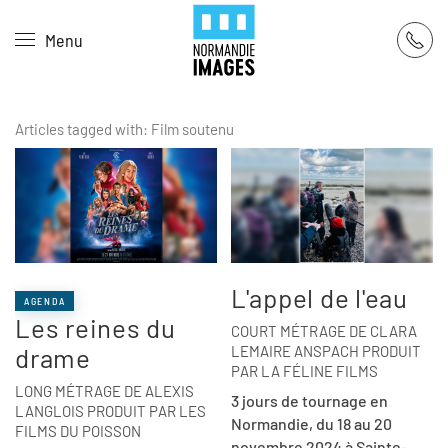
Panneau de gestion des cookies
Menu
Skip to main content
Articles tagged with: Film soutenu
L'appel de l'eau
AGENDA
Les reines du
COURT MÉTRAGE DE CLARA
drame
LEMAIRE ANSPACH PRODUIT
PAR LA FÉLINE FILMS
LONG MÉTRAGE DE ALEXIS
3 jours de tournage en
LANGLOIS PRODUIT PAR LES
Normandie, du 18 au 20
FILMS DU POISSON
novembre 2024 à Sainte-