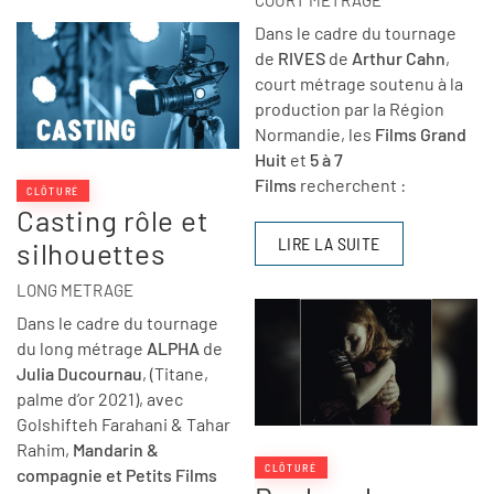
Dans le cadre du tournage
de
RIVES
de
Arthur Cahn
,
court métrage soutenu à la
production par la Région
Normandie, les
Films Grand
Huit
et
5 à 7
Films
recherchent :
CLÔTURÉ
Casting rôle et
LIRE LA SUITE
silhouettes
LONG METRAGE
Dans le cadre du tournage
du long métrage
ALPHA
de
Julia Ducournau
, (Titane,
palme d’or 2021), avec
Golshifteh Farahani & Tahar
Rahim,
Mandarin &
CLÔTURÉ
compagnie et Petits Films