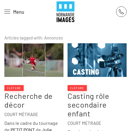
Panneau de gestion des cookies
Menu
Skip to main content
Articles tagged with: Annonces
CLÔTURÉ
CLÔTURÉ
Recherche de
Casting rôle
décor
secondaire
enfant
COURT MÉTRAGE
Dans le cadre du tournage
COURT METRAGE
de
PETIT PONT
de
Julie