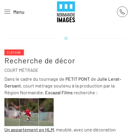
Panneau de gestion des cookies
Menu
Skip to main content
CLÔTURÉ
Recherche de décor
COURT MÉTRAGE
Dans le cadre du tournage de
PETIT PONT
de
Julie Lerat-
Gersant
, court métrage soutenu à la production par la
Région Normandie,
Escazal Films
recherche :
Un appartement en HLM
, meublé, avec une décoration