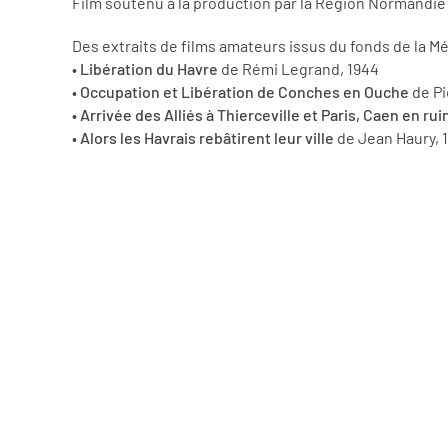
Film soutenu à la production par la Région Normandie
Des extraits de films amateurs issus du fonds de la 
•
Libération du Havre
de Rémi Legrand, 1944
•
Occupation et Libération de Conches en Ouche
de Pi
•
Arrivée des Alliés à Thierceville et Paris, Caen en rui
•
Alors les Havrais rebâtirent leur ville
de Jean Haury, 