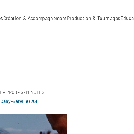
es
Création & Accompagnement
Production & Tournages
Éduca
HA PROD - 57 MINUTES
 Cany-Barville (76)