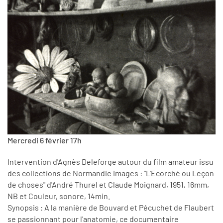
Mercredi 6 février 17h
Intervention d'Agnès Deleforge autour du film amateur issu
des collections de Normandie Images : "L'Ecorché ou Leçon
de choses" d'André Thurel et Claude Moignard, 1951, 16mm,
NB et Couleur, sonore, 14min.
Synopsis : A la manière de Bouvard et Pécuchet de Flaubert
se passionnant pour l'anatomie, ce documentaire