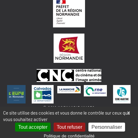
© 2018 NORMANDIE IMAGES
Ce site utilise des cookies et vous donne le contrôle sur ceux que
X
vous souhaitez activer
MENTIONS LÉGALES - COOKIES & STATISTIQUES
PLAN DU SITE
Tout accepter
Tout refuser
Personnaliser
Politique de confidentialité