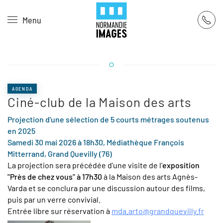
Panneau de gestion des cookies
Menu
Skip to main content
AGENDA
Ciné-club de la Maison des arts
Projection d'une sélection de 5 courts métrages soutenus
en 2025
Samedi 30 mai 2026 à 18h30, Médiathèque François
Mitterrand, Grand Quevilly (76)
La projection sera précédée d’une visite de l’
exposition
"Près de chez vous" à 17h30
à la Maison des arts Agnès-
Varda et se conclura par une discussion autour des films,
puis par un verre convivial.
Entrée libre sur réservation à
mda.arto@grandquevilly.fr