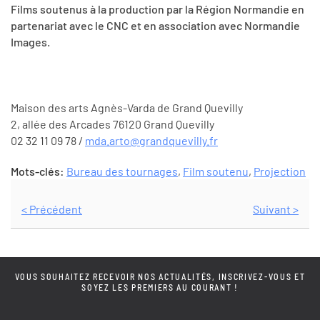
Films soutenus à la production par la Région Normandie en
partenariat avec le CNC et en association avec Normandie
Images.
Maison des arts Agnès-Varda de Grand Quevilly
2, allée des Arcades 76120 Grand Quevilly
02 32 11 09 78 /
mda.arto@grandquevilly.fr
Mots-clés:
Bureau des tournages
,
Film soutenu
,
Projection
< Précédent
Suivant >
VOUS SOUHAITEZ RECEVOIR NOS ACTUALITÉS, INSCRIVEZ-VOUS ET
SOYEZ LES PREMIERS AU COURANT !