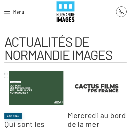
Panneau de gestion des cookies
Menu
Skip to main content
ACTUALITÉS DE
NORMANDIE IMAGES
Mercredi au bord
AGENDA
Qui sont les
de la mer