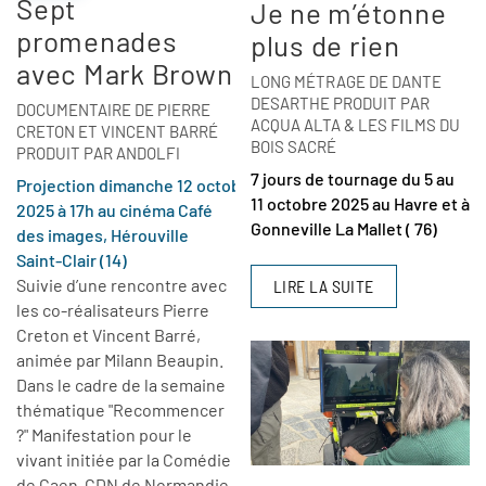
Sept
Je ne m’étonne
promenades
plus de rien
avec Mark Brown
LONG MÉTRAGE DE DANTE
DESARTHE PRODUIT PAR
DOCUMENTAIRE DE PIERRE
ACQUA ALTA & LES FILMS DU
CRETON ET VINCENT BARRÉ
BOIS SACRÉ
PRODUIT PAR ANDOLFI
7 jours de tournage du 5 au
Projection dimanche 12 octobre
11 octobre 2025 au Havre et à
2025 à 17h au cinéma Café
Gonneville La Mallet ( 76)
des images, Hérouville
Saint-Clair (14)
Suivie d’une rencontre avec
LIRE LA SUITE
les co-réalisateurs Pierre
Creton et Vincent Barré,
animée par Milann Beaupin.
Dans le cadre de la semaine
thématique "Recommencer
?" Manifestation pour le
vivant initiée par la Comédie
de Caen-CDN de Normandie.