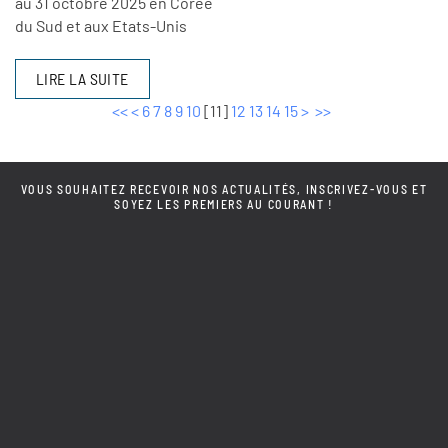
au 31 octobre 2025 en Corée
du Sud et aux Etats-Unis
LIRE LA SUITE
<<
<
6
7
8
9
10
[
11
]
12
13
14
15
>
>>
VOUS SOUHAITEZ RECEVOIR NOS ACTUALITÉS, INSCRIVEZ-VOUS ET
SOYEZ LES PREMIERS AU COURANT !