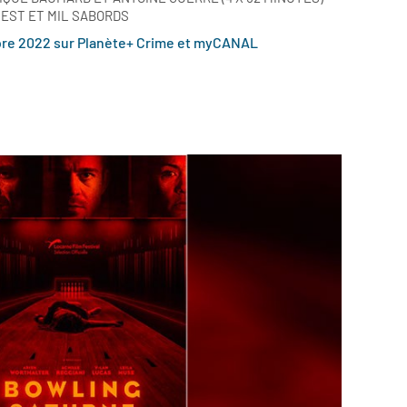
UEST ET MIL SABORDS
tobre 2022 sur Planète+ Crime et myCANAL