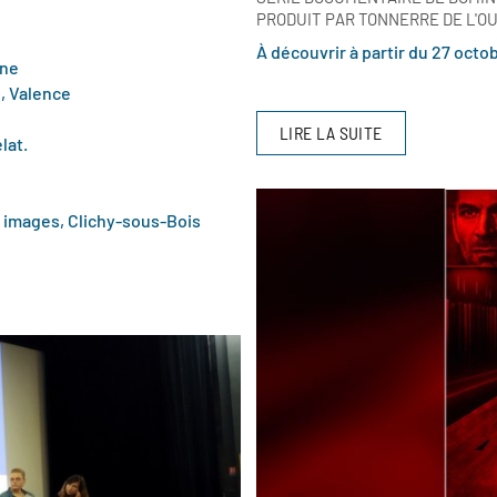
PRODUIT PAR TONNERRE DE L'O
À découvrir à partir du 27 oc
ône
, Valence
LIRE LA SUITE
lat.
x images, Clichy-sous-Bois