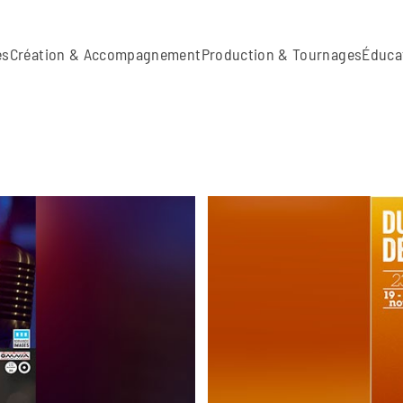
es
Création & Accompagnement
Production & Tournages
Éduca