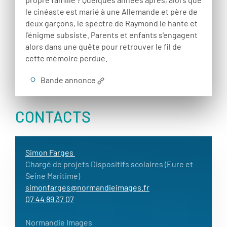
le cinéaste est marié à une Allemande et père de
deux garçons, le spectre de Raymond le hante et
l'énigme subsiste. Parents et enfants s'engagent
alors dans une quête pour retrouver le fil de
cette mémoire perdue.
Bande annonce
CONTACTS
Simon Farges
Chargé de projets Dispositifs scolaires (Eure et
Seine Maritime)
simonfarges@normandieimages.fr
07 44 89 37 07
Normandie Images