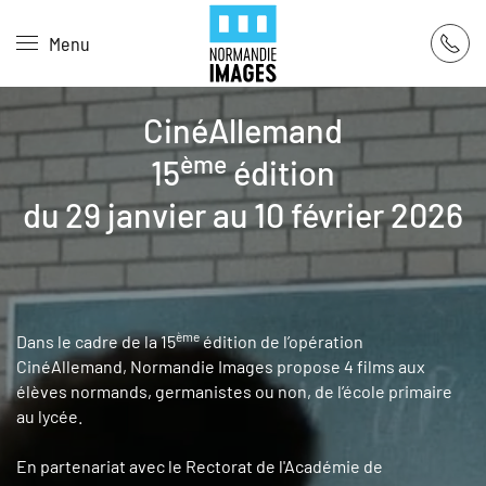
Panneau de gestion des cookies
Menu
Skip to main content
CinéAllemand
ème
15
édition
du 29 janvier au 10 février 2026
ème
Dans le cadre de la 15
édition de l’opération
CinéAllemand, Normandie Images propose 4 films aux
élèves normands, germanistes ou non, de l’école primaire
au lycée.
En partenariat avec le Rectorat de l'Académie de