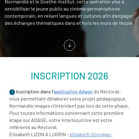
Normandie et le Goethe-Institut, cette opération vise à
sensibiliser le jeune public au cinéma germanophone
contemporain, en reliant langues et cultures afin d'engager
des échanges thématiques dans et hors les murs de l’école.
INSCRIPTION 2026
Inscription dans l'
application Adage
du Rectorat,
1
vous permettant d'élaborer votre projet pédagogique.
Normandie images n'intervient pas lors de cette phase.
Pour toutes informations concernant cette première
étape sur ADAGE, votre interlocutrice est votre
référente au Rectorat.
Elisabeth LIZON A LUGRIN :
elisabeth.lizon@ac-