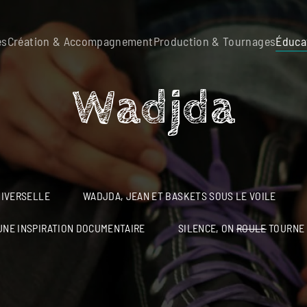
es
Création & Accompagnement
Production & Tournages
Éduca
Wadjda
NIVERSELLE
WADJDA, JEAN ET BASKETS SOUS LE VOILE
UNE INSPIRATION DOCUMENTAIRE
SILENCE, ON
ROULE
TOURNE 