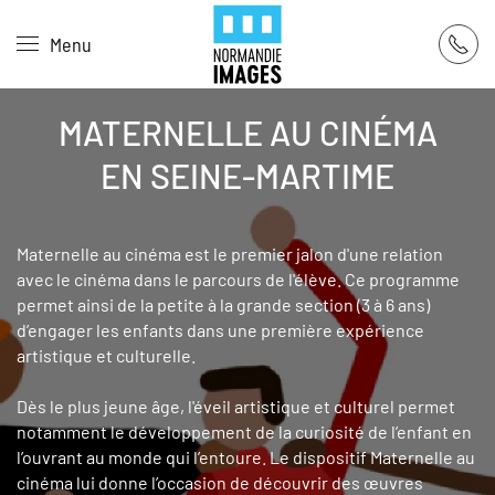
Panneau de gestion des cookies
Menu
Skip to main content
MATERNELLE AU CINÉMA
EN SEINE-MARTIME
Maternelle au cinéma est le premier jalon d'une relation
avec le cinéma dans le parcours de l'élève. Ce programme
permet ainsi de la petite à la grande section (3 à 6 ans)
d’engager les enfants dans une première expérience
artistique et culturelle.
Dès le plus jeune âge, l'éveil artistique et culturel permet
notamment le développement de la curiosité de l’enfant en
l’ouvrant au monde qui l’entoure. Le dispositif Maternelle au
cinéma lui donne l’occasion de découvrir des œuvres