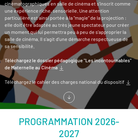
cinématographiques en salle de cinéma et s’inscrit comme
une expérience riche, sensorielle. Une attention
particulière est ainsi portée à la "magie" de la projection :
elle doit être adaptée au très jeune spectateur pour créer
un moment qui lui permettra peu à peu de s'approprier la
salle de cinéma. Il s’agit d’une démarche respectueuse de
sa sensibilité.
Téléchargez le dossier pédagogique "Les incontournables"
de Maternelle au Cinéma
Téléchargez le cahier des charges national du dispositif
PROGRAMMATION 2026-
2027