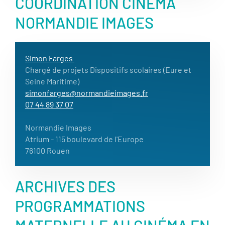
COORDINATION CINÉMA
NORMANDIE IMAGES
Simon Farges
Chargé de projets Dispositifs scolaires (Eure et
Seine Maritime)
simonfarges@normandieimages.fr
07 44 89 37 07
Normandie Images
Atrium - 115 boulevard de l'Europe
76100 Rouen
ARCHIVES DES
PROGRAMMATIONS