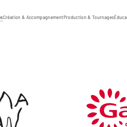
es
Création & Accompagnement
Production & Tournages
Éduca