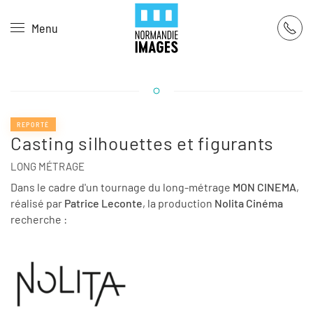
Panneau de gestion des cookies
Menu
Skip to main content
REPORTÉ
Casting silhouettes et figurants
LONG MÉTRAGE
Dans le cadre d'un tournage du long-métrage
MON CINEMA
,
réalisé par
Patrice Leconte
, la production
Nolita Cinéma
recherche :