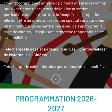
cinématographiques en salle de cinéma et s’inscrit comme
une expérience riche, sensorielle. Une attention
particulière est ainsi portée à la "magie" de la projection :
elle doit être adaptée au très jeune spectateur pour créer
un moment qui lui permettra peu à peu de s'approprier la
salle de cinéma. Il s’agit d’une démarche respectueuse de
sa sensibilité.
Téléchargez le dossier pédagogique "Les incontournables"
de Maternelle au Cinéma
Téléchargez le cahier des charges national du dispositif
PROGRAMMATION 2026-
2027