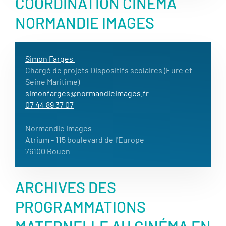
COORDINATION CINÉMA
NORMANDIE IMAGES
Simon Farges
Chargé de projets Dispositifs scolaires (Eure et
Seine Maritime)
simonfarges@normandieimages.fr
07 44 89 37 07
Normandie Images
Atrium - 115 boulevard de l'Europe
76100 Rouen
ARCHIVES DES
PROGRAMMATIONS