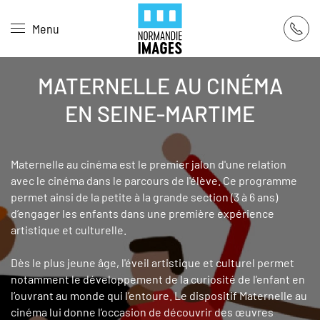
Panneau de gestion des cookies
Menu
Skip to main content
MATERNELLE AU CINÉMA
EN SEINE-MARTIME
Maternelle au cinéma est le premier jalon d'une relation
avec le cinéma dans le parcours de l'élève. Ce programme
permet ainsi de la petite à la grande section (3 à 6 ans)
d’engager les enfants dans une première expérience
artistique et culturelle.
Dès le plus jeune âge, l'éveil artistique et culturel permet
notamment le développement de la curiosité de l’enfant en
l’ouvrant au monde qui l’entoure. Le dispositif Maternelle au
cinéma lui donne l’occasion de découvrir des œuvres