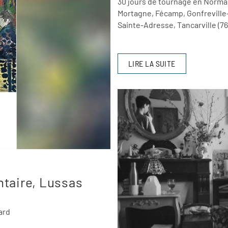
30 jours de tournage en Norma
Mortagne, Fécamp, Gonfreville-
Sainte-Adresse, Tancarville (76
LIRE LA SUITE
taire, Lussas
ard