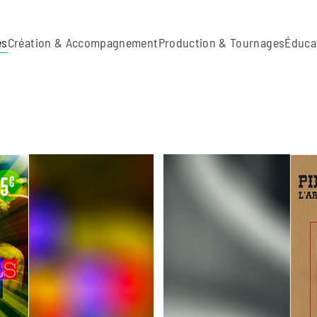
es
Création & Accompagnement
Production & Tournages
Éduca