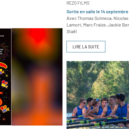
REZO FILMS
Sortie en salle le 14 septembr
Avec Thomas Scimeca, Nicolas 
Lamort, Marc Fraize, Jackie Ber
Staël
LIRE LA SUITE