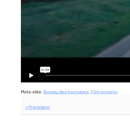
Mots-clés:
Bureau des tournages
,
Film soutenu
< Précédent