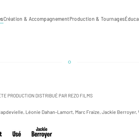
es
Création & Accompagnement
Production & Tournages
Éduca
ÊTE PRODUCTION DISTRIBUÉ PAR REZO FILMS
pdevielle, Léonie Dahan-Lamort, Marc Fraize, Jackie Berroyer, W