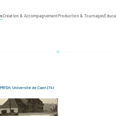
es
Création & Accompagnement
Production & Tournages
Éduca
MRSH, Université de Caen (14)