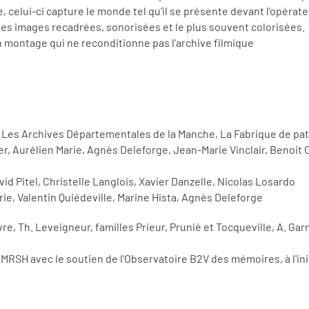
 celui-ci capture le monde tel qu’il se présente devant l’opérat
es images recadrées, sonorisées et le plus souvent colorisées.
n montage qui ne reconditionne pas l’archive filmique
 Les Archives Départementales de la Manche, La Fabrique de p
r, Aurélien Marie, Agnès Deleforge, Jean-Marie Vinclair, Benoit
d Pitel, Christelle Langlois, Xavier Danzelle, Nicolas Losardo
e, Valentin Quiédeville, Marine Hista, Agnès Deleforge
re, Th. Leveigneur, familles Prieur, Prunié et Tocqueville, A. Gar
 MRSH avec le soutien de l'Observatoire B2V des mémoires, à l'in