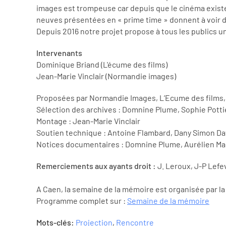
images est trompeuse car depuis que le cinéma existe,
neuves présentées en « prime time » donnent à voir d
Depuis 2016 notre projet propose à tous les publics u
Intervenants
Dominique Briand (L'écume des films)
Jean-Marie Vinclair (Normandie images)
Proposées par Normandie Images, L’Ecume des films,
Sélection des archives : Domnine Plume, Sophie Pottie
Montage : Jean-Marie Vinclair
Soutien technique : Antoine Flambard, Dany Simon Davi
Notices documentaires : Domnine Plume, Aurélien Mari
Remerciements aux ayants droit :
J. Leroux, J-P Lefev
A Caen, la semaine de la mémoire est organisée par la
Programme complet sur :
Semaine de la mémoire
Mots-clés:
Projection
,
Rencontre