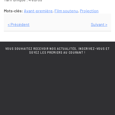
Mots-clés:
Avant-première
,
Film soutenu
,
Projection
< Précédent
Suivant >
VOUS SOUHAITEZ RECEVOIR NOS ACTUALITÉS, INSCRIVEZ-VOUS ET
SOYEZ LES PREMIERS AU COURANT !