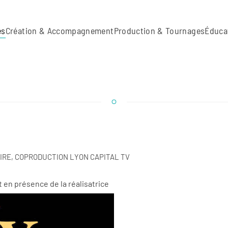
es
Création & Accompagnement
Production & Tournages
Éduca
IRE, COPRODUCTION LYON CAPITAL TV
t en présence de la réalisatrice