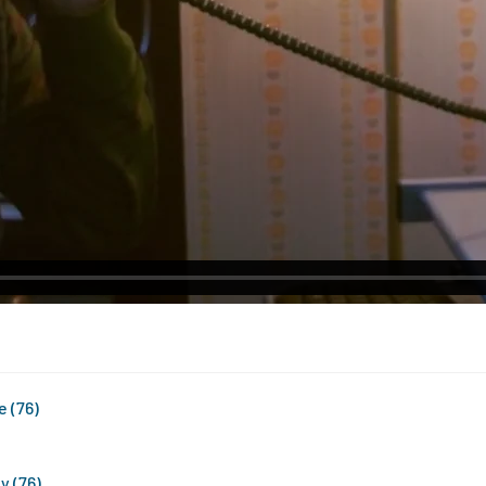
e (76)
y (76)