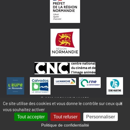
© 2018 NORMANDIE IMAGES
Ce site utilise des cookies et vous donne le contrôle sur ceux que
X
vous souhaitez activer
MENTIONS LÉGALES - COOKIES & STATISTIQUES
PLAN DU SITE
Tout accepter
Tout refuser
Personnaliser
Politique de confidentialité