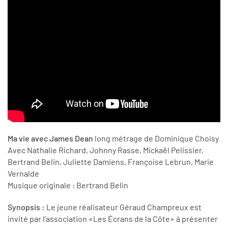
Ma vie avec James Dean
long métrage de Dominique Choisy
Avec Nathalie Richard, Johnny Rasse, Mickaël Pelissier,
Bertrand Belin, Juliette Damiens, Françoise Lebrun, Marie
Vernalde
Musique originale : Bertrand Belin
Synopsis :
Le jeune réalisateur Géraud Champreux est
invité par l’association «Les Écrans de la Côte» à présenter