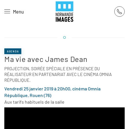
Panneau de gestion des cookies
Menu
Skip to main content
AGENDA
Ma vie avec James Dean
PROJECTION, SOIRÉE SPÉCIALE EN PRÉSENCE DU
RÉALISATEUR EN PARTENARIAT AVEC LE CINÉMA OMNIA
RÉPUBLIQUE.
Vendredi 25 janvier 2019 à 20h00, cinéma Omnia
République, Rouen (76)
Aux tarifs habituels de la salle