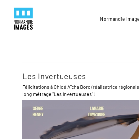
Panneau de gestion des cookies
Skip to main content
Normandie Imag
Les Invertueuses
Félicitations à Chloé Aïcha Boro (réalisatrice régiona
long métrage "Les Invertueuses" !