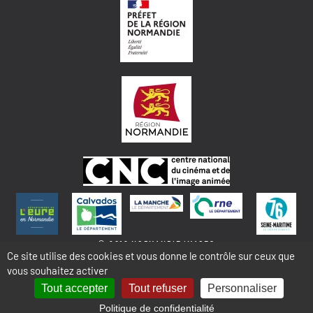
© 2018 NORMANDIE IMAGES
Ce site utilise des cookies et vous donne le contrôle sur ceux que
vous souhaitez activer
MENTIONS LÉGALES - COOKIES & STATISTIQUES
PLAN DU SITE
Tout accepter
Tout refuser
Personnaliser
Politique de confidentialité