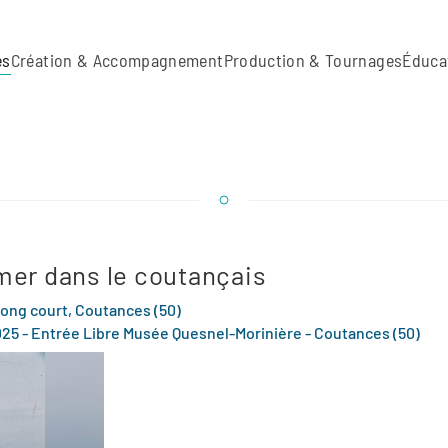
es
Création & Accompagnement
Production & Tournages
Éduca
 mer dans le coutançais
long court, Coutances (50)
2025 - Entrée Libre Musée Quesnel-Morinière - Coutances (50)