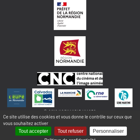
© 2018 NORMANDIE IMAGES
Ce site utilise des cookies et vous donne le contrôle sur ceux que
vous souhaitez activer
MENTIONS LÉGALES - COOKIES & STATISTIQUES
PLAN DU SITE
Tout accepter
Tout refuser
Personnaliser