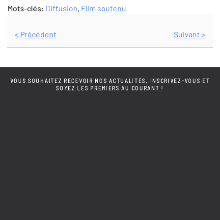
Mots-clés:
Diffusion
,
Film soutenu
< Précédent
Suivant >
VOUS SOUHAITEZ RECEVOIR NOS ACTUALITÉS, INSCRIVEZ-VOUS ET
SOYEZ LES PREMIERS AU COURANT !