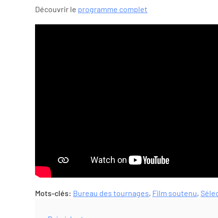
Découvrir le
programme complet
Mots-clés:
Bureau des tournages
,
Film soutenu
,
Sélec