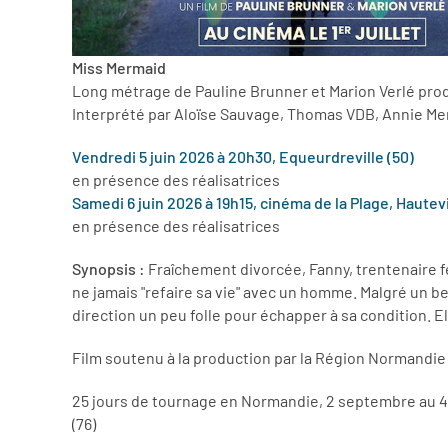
Miss Mermaid
Long métrage de Pauline Brunner et Marion Verlé produ
Interprété par Aloïse Sauvage, Thomas VDB, Annie Mer
Vendredi 5 juin 2026 à 20h30, Equeurdreville (50)
en présence des réalisatrices
Samedi 6 juin 2026 à 19h15, cinéma de la Plage, Hautev
en présence des réalisatrices
Synopsis :
Fraîchement divorcée, Fanny, trentenaire f
ne jamais "refaire sa vie" avec un homme. Malgré un b
direction un peu folle pour échapper à sa condition. Ell
Film soutenu à la production par la Région Normandie
25 jours de tournage en Normandie, 2 septembre au 4
(76)