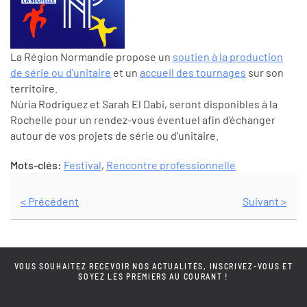
La Région Normandie propose un
soutien à la production
de série ou d'unitaire
et un
accueil des tournages
sur son
territoire.
Nùria Rodriguez et Sarah El Dabi, seront disponibles à la
Rochelle pour un rendez-vous éventuel afin d’échanger
autour de vos projets de série ou d'unitaire.
Mots-clés:
Festival
,
Rencontre professionnelle
< Précédent
Suivant >
VOUS SOUHAITEZ RECEVOIR NOS ACTUALITÉS, INSCRIVEZ-VOUS ET
SOYEZ LES PREMIERS AU COURANT !