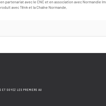
 en partenariat avec le CNC et en association avec Normandie Im
produit avec Tënk et la Chaîne Normande.
S ET SOYEZ LES PREMIERS AU