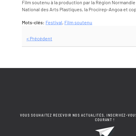
Film soutenu à la production par la Région Normandie
National des Arts Plastiques, la Procirep-Angoa et co
Mots-clés:
Festival
,
Film soutenu
< Précédent
VOUS SOUHAITEZ RECEVOIR NOS ACTUALITÉS, INSCRIVEZ-VOU
COURANT !