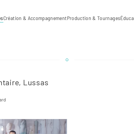
es
Création & Accompagnement
Production & Tournages
Éduca
taire, Lussas
ard